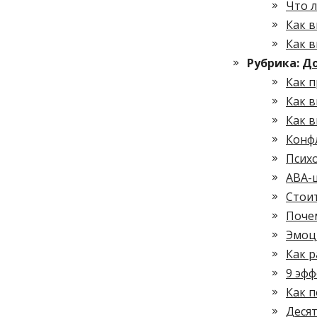
Что л
Как 
Как 
Рубрика:
Д
Как п
Как 
Как в
Конфл
Психо
ABA-
Стоит
Почем
Эмоц
Как 
9 эф
Как 
Деся