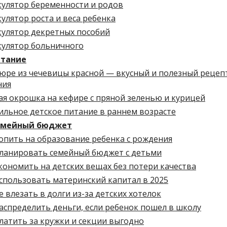
кулятор беременности и родов
улятор роста и веса ребенка
кулятор декретных пособий
кулятор больничного
тание
пюре из чечевицы красной — вкусный и полезный рецеп
ния
ая окрошка на кефире с пряной зеленью и курицей
ильное детское питание в раннем возрасте
емейный бюджет
опить на образование ребенка с рождения
планировать семейный бюджет с детьми
кономить на детских вещах без потери качества
спользовать материнский капитал в 2025
е влезать в долги из-за детских хотелок
аспределить деньги, если ребенок пошел в школу
латить за кружки и секции выгодно