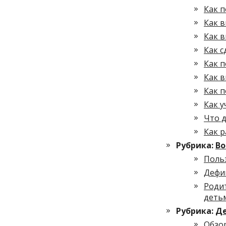
Как п
Как в
Как 
Как 
Как п
Как 
Как 
Как у
Что д
Как р
Рубрика:
Во
Поль
Дефи
Роди
деть
Рубрика:
Де
Обзо