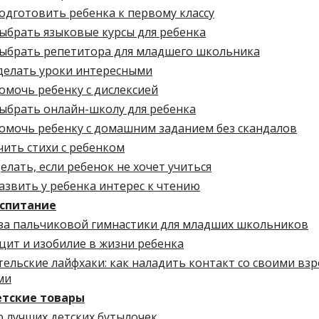
одготовить ребенка к первому классу
ыбрать языковые курсы для ребенка
выбрать репетитора для младшего школьника
сделать уроки интересными
омочь ребенку с дислексией
выбрать онлайн-школу для ребенка
помочь ребенку с домашним заданием без скандалов
чить стихи с ребенком
елать, если ребенок не хочет учиться
азвить у ребенка интерес к чтению
спитание
за пальчиковой гимнастики для младших школьников
цит и изобилие в жизни ребенка
тельские лайфхаки: как наладить контакт со своими в
ми
тские товары
р лучших детских бутылочек