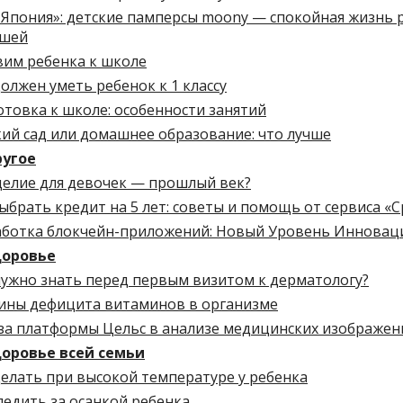
 Япония»: детские памперсы moony — спокойная жизнь 
шей
вим ребенка к школе
олжен уметь ребенок к 1 классу
товка к школе: особенности занятий
ий сад или домашнее образование: что лучше
угое
делие для девочек — прошлый век?
ыбрать кредит на 5 лет: советы и помощь от сервиса «С
аботка блокчейн-приложений: Новый Уровень Инновац
оровье
нужно знать перед первым визитом к дерматологу?
ины дефицита витаминов в организме
за платформы Цельс в анализе медицинских изображен
оровье всей семьи
елать при высокой температуре у ребенка
ледить за осанкой ребенка