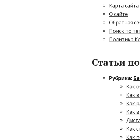
Карта сайта
О сайте
Обратная св
Поиск по те
Политика К
Статьи по
Рубрика:
Бе
Как 
Как в
Как р
Как в
Дист
Как с
Как п