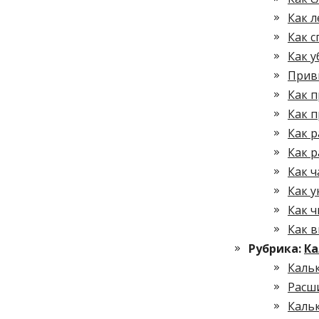
Как л
Как с
Как у
Прив
Как 
Как 
Как р
Как р
Как ч
Как 
Как ч
Как 
Рубрика:
Ка
Каль
Расш
Каль