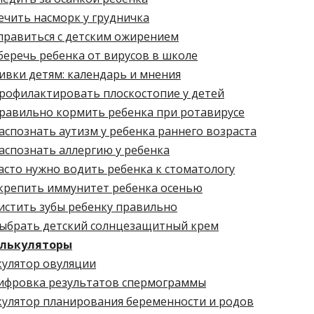
ечить насморк у грудничка
правиться с детским ожирением
беречь ребенка от вирусов в школе
ивки детям: календарь и мнения
профилактировать плоскостопие у детей
правильно кормить ребенка при ротавирусе
аспознать аутизм у ребенка раннего возраста
аспознать аллергию у ребенка
асто нужно водить ребенка к стоматологу
укрепить иммунитет ребенка осенью
истить зубы ребенку правильно
выбрать детский солнцезащитный крем
лькуляторы
кулятор овуляции
ифровка результатов спермограммы
кулятор планирования беременности и родов