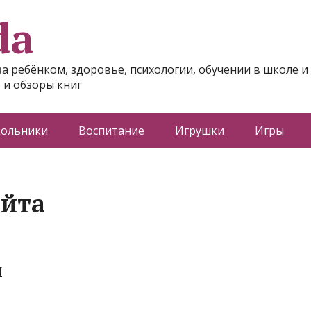
da
за ребёнком, здоровье, психологии, обучении в школе и
 и обзоры книг
ольники
Воспитание
Игрушки
Игры
айта
ы