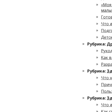
«Моя
малы
Гото
Что д
Подго
Детск
Рубрика:
Др
Руко
Как в
Разр
Рубрика:
Зд
Что 
Прич
Поль
Рубрика:
Зд
Что д
Как с