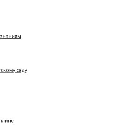
к знаниям
тскому саду
плине