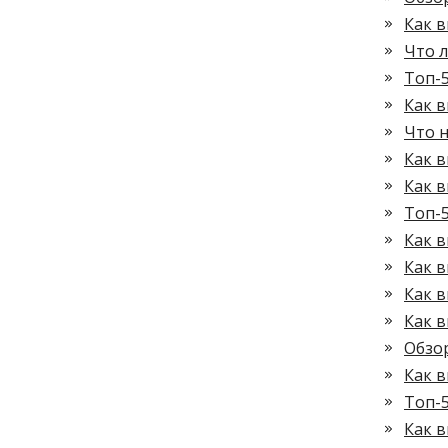
Как 
Что л
Топ-
Как в
Что 
Как 
Как 
Топ-5
Как в
Как в
Как в
Как 
Обзор
Как в
Топ-5
Как 