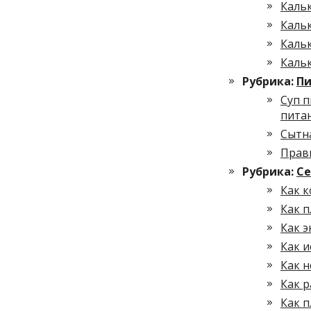
Каль
Кальк
Каль
Каль
Рубрика:
Пи
Суп 
пита
Сытн
Прав
Рубрика:
С
Как к
Как 
Как э
Как и
Как н
Как р
Как п