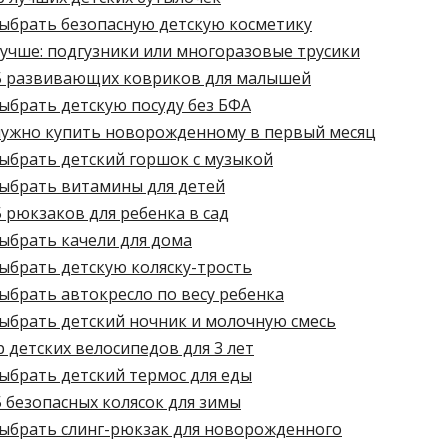
выбрать безопасную детскую косметику
учше: подгузники или многоразовые трусики
5 развивающих ковриков для малышей
ыбрать детскую посуду без БФА
нужно купить новорожденному в первый месяц
выбрать детский горшок с музыкой
выбрать витамины для детей
 рюкзаков для ребенка в сад
ыбрать качели для дома
ыбрать детскую коляску-трость
ыбрать автокресло по весу ребенка
выбрать детский ночник и молочную смесь
 детских велосипедов для 3 лет
ыбрать детский термос для еды
 безопасных колясок для зимы
выбрать слинг-рюкзак для новорожденного