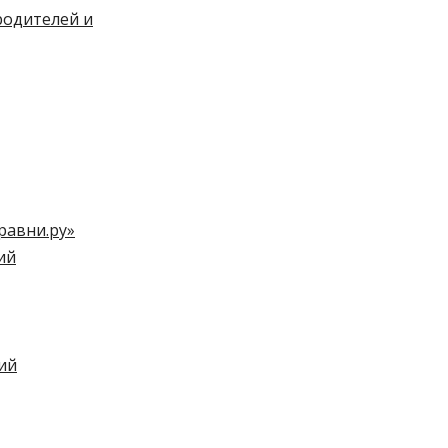
родителей и
равни.ру»
ий
ий