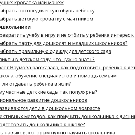
учше: кроватка или манеж
выбрать ортопедическую обувь ребенку
выбрать детскую кроватку с маятником
ошкольники
ревратить учебу в игру и не отбить у ребенка интерес 
выбрать парту для дошколят и младших школьников?
ыбрать правильную одежду для детского сада
икты в детском саду: что нужно знать?
лог Наумова рассказала, как подготовить ребенка к де
школа: обучение специалистов и помощь семьям
 ли отдавать ребенка в ясли?
у частные детские сады так популярны?
иональное развитие дошкольников
развиваются дети в дошкольном возрасте
фективных методов, как приучить дошкольника к дисци
подготовить дошкольника к школе?
ть навыков, которым нужно научить школьника